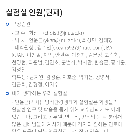
실험실 인원(현재)
구성인원
- 교 수 : 최상덕(choisd@jnu.ac.kr)
- 박 사 : 안윤근(ykan@jnu.ac.kr), 최성민, 김태형
- 대학원생 : 김수연(ocean6927@nate.com), BAI
XUAN, 이창일, 차민, 안권수, 이청재, 김문성, 고승현,
천영현, 최준범, 김인호, 문범석, 박시만, 한승훈, 홍석준,
김성일
학부생 : 남지원, 김경훈, 차호준, 박지은, 정영서,
김금회, 김형철, 이지수
내가 생각하는 우리 실험실
- 안윤근(박사) : 양식환경생태학 실험실은 학생들의
활발한 연구 및 학습을 돕기 위해 교수님의 지도 아래
있습니다. 그리고 공무원, 연구직, 양식업 등 각 분야에
많은 선배님들이 계시기 때문에 각자의 원하는 진로에
많은 도움이 되는 연구실로 자리 잡고 있습니다.